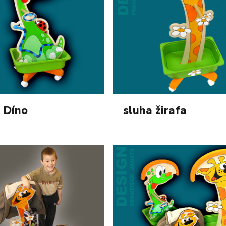
 Díno
sluha žirafa