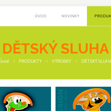
ÚVOD
NOVINKY
PRODU
DĚTSKÝ SLUHA
Úvod
PRODUKTY
VÝROBKY
DĚTSKÝ SLUH