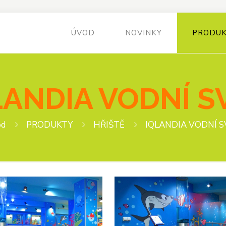
ÚVOD
NOVINKY
PRODU
LANDIA VODNÍ S
od
PRODUKTY
HŘIŠTĚ
IQLANDIA VODNÍ S