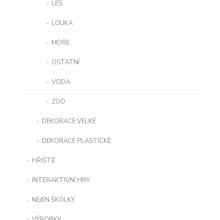
LES
LOUKA
MOŘE
OSTATNÍ
VODA
ZOO
DEKORACE VELKÉ
DEKORACE PLASTICKÉ
KLUCI
HŘIŠTĚ
LOUKA
INTERAKTIVNÍ HRY
IQLANDIA INTERAKTIVNÍ PATRO
MOŘE
NEJEN ŠKOLKY
IQLANDIA VODNÍ SVĚT
MYŠI INDIÁNI
VÝROBKY
LIPNO
HRACÍ LOĎ
RŮZNÉ