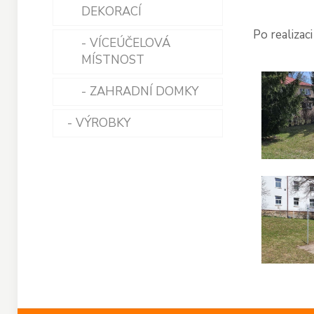
DEKORACÍ
Po realizaci
VÍCEÚČELOVÁ
NEMOCNICE KYJOV
MÍSTNOST
ZAHRADNÍ DOMKY
VÝROBKY
HODINY
DĚTSKÝ SLUHA
DŘEVĚNÉ OBRÁZKY
KRABIČKY
STOLIČKY
TRUHLY NA HRAČKY