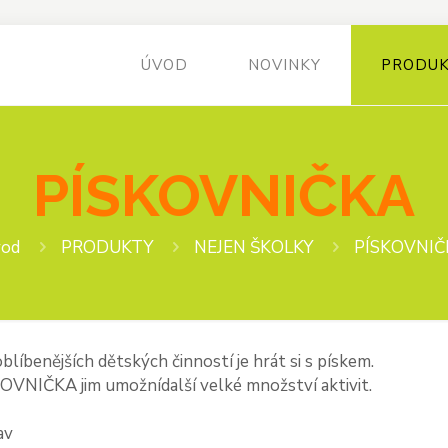
ÚVOD
NOVINKY
PRODU
PÍSKOVNIČKA
od
PRODUKTY
NEJEN ŠKOLKY
PÍSKOVNIČ
oblíbenějších dětských činností je hrát si s pískem.
OVNIČKA jim umožnídalší velké množství aktivit.
av