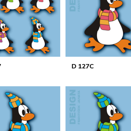
7
D 127C