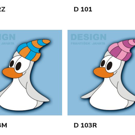
2Z
D 101
3M
D 103R