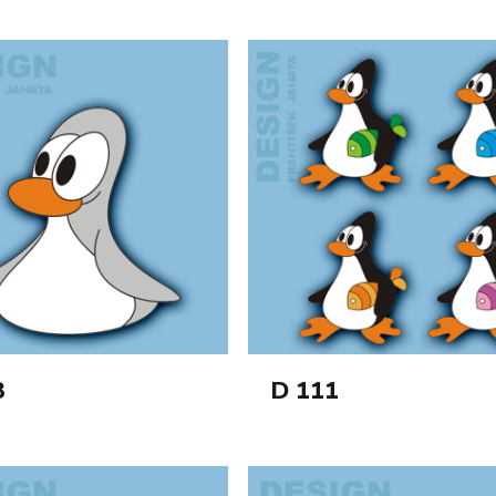
8
D 111