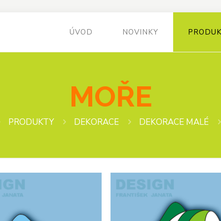
ÚVOD
NOVINKY
PRODU
MOŘE
PRODUKTY
DEKORACE
DEKORACE MALÉ