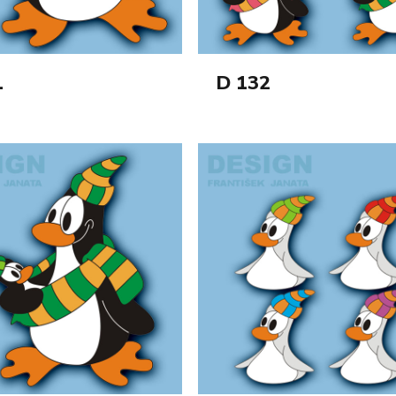
1
D 132