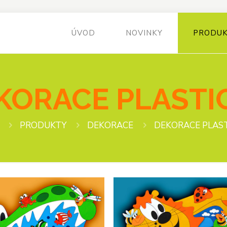
ÚVOD
NOVINKY
PRODU
KORACE PLASTI
PRODUKTY
DEKORACE
DEKORACE PLAS