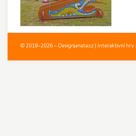
© 2018–2026 – Designjanata.cz | Interaktivní hry p