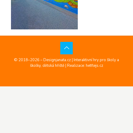
© 2018–2026 – Designjanata.cz | Interaktivní hry pro školy a
školky, dětská hřiště |
Realizace: hetflejs.cz