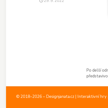
29. 9. 2022
Po delší od
představivos
© 2018–2026 – Designjanata.cz | Interaktivní hry p