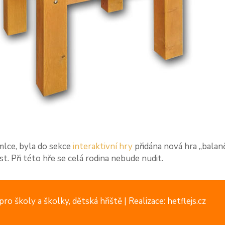
mlce, byla do sekce
interaktivní hry
přidána nová hra ,,balan
t. Při této hře se celá rodina nebude nudit.
ro školy a školky, dětská hřiště |
Realizace: hetflejs.cz