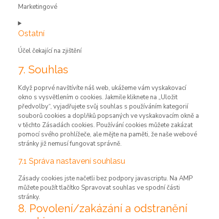
ithemes-
Marketingové
security
Consent
to
Ostatní
service
google-
Účel čekající na zjištění
fonts
Consent
7. Souhlas
to
service
Když poprvé navštívíte náš web, ukážeme vám vyskakovací
ostatní
okno s vysvětlením o cookies. Jakmile kliknete na „Uložit
předvolby“, vyjadřujete svůj souhlas s používáním kategorií
souborů cookies a doplňků popsaných ve vyskakovacím okně a
v těchto Zásadách cookies. Používání cookies můžete zakázat
pomocí svého prohlížeče, ale mějte na paměti, že naše webové
stránky již nemusí fungovat správně.
7.1 Správa nastavení souhlasu
Zásady cookies jste načetli bez podpory javascriptu. Na AMP
můžete použít tlačítko Spravovat souhlas ve spodní části
stránky.
8. Povolení/zakázání a odstranění