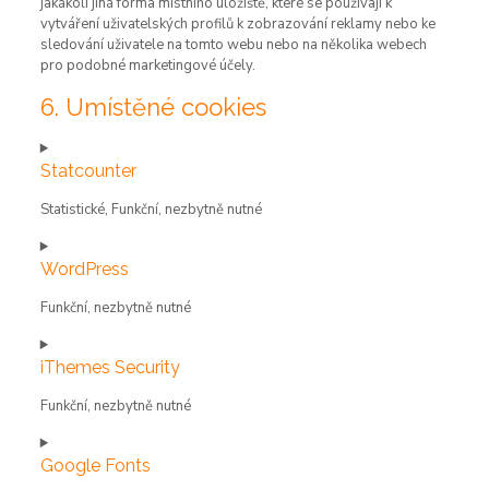
jakákoli jiná forma místního úložiště, které se používají k
vytváření uživatelských profilů k zobrazování reklamy nebo ke
sledování uživatele na tomto webu nebo na několika webech
pro podobné marketingové účely.
6. Umístěné cookies
Statcounter
Statistické, Funkční, nezbytně nutné
Consent
to
WordPress
service
statcounter
Funkční, nezbytně nutné
Consent
to
iThemes Security
service
wordpress
Funkční, nezbytně nutné
Consent
to
Google Fonts
service