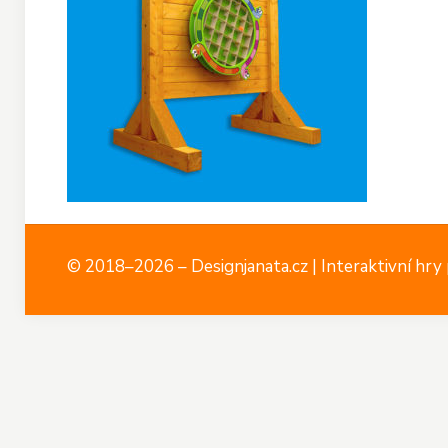
© 2018–2026 – Designjanata.cz | Interaktivní hry p