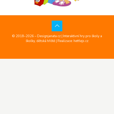
© 2018–2026 – Designjanata.cz | Interaktivní hry pro školy a
školky, dětská hřiště |
Realizace: hetflejs.cz