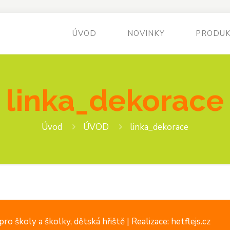
ÚVOD
NOVINKY
PRODU
linka_dekorace
Úvod
ÚVOD
linka_dekorace
ro školy a školky, dětská hřiště |
Realizace: hetflejs.cz