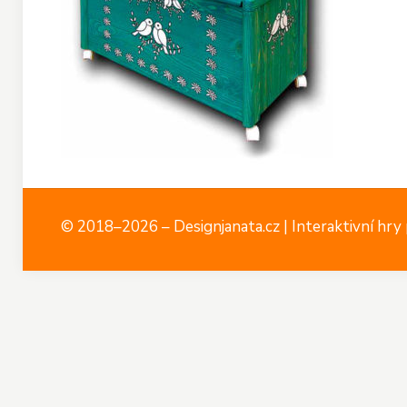
© 2018–2026 – Designjanata.cz | Interaktivní hry p