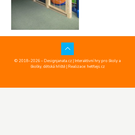
© 2018–2026 – Designjanata.cz | Interaktivní hry pro školy a
školky, dětská hřiště |
Realizace: hetflejs.cz