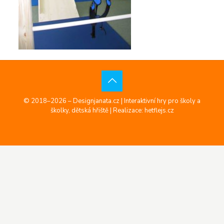
© 2018–2026 – Designjanata.cz | Interaktivní hry pro školy a
školky, dětská hřiště |
Realizace: hetflejs.cz