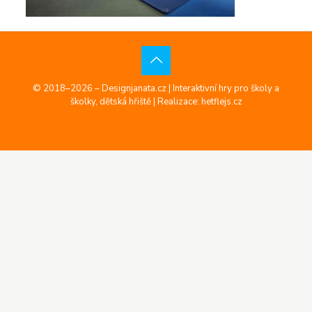
© 2018–2026 – Designjanata.cz | Interaktivní hry pro školy a
školky, dětská hřiště |
Realizace: hetflejs.cz