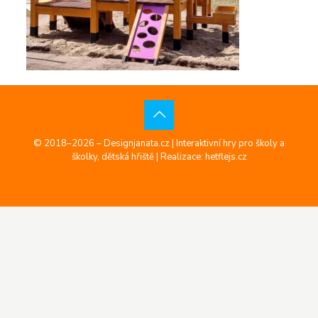
© 2018–2026 – Designjanata.cz | Interaktivní hry pro školy a
školky, dětská hřiště |
Realizace: hetflejs.cz