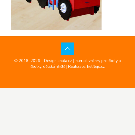
© 2018–2026 – Designjanata.cz | Interaktivní hry pro školy a
školky, dětská hřiště |
Realizace: hetflejs.cz