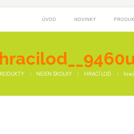
ÚVOD
NOVINKY
PRODU
hracilod__9460
RODUKTY
NEJEN ŠKOLKY
HRACÍ LOĎ
hrac