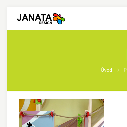
Úvod
P