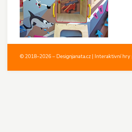
© 2018–2026 – Designjanata.cz | Interaktivní hry p