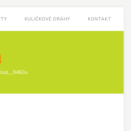
KTY
KULIČKOVÉ DRÁHY
KONTAKT
u
ilod__9460u