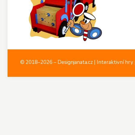
© 2018–2026 – Designjanata.cz | Interaktivní hry p