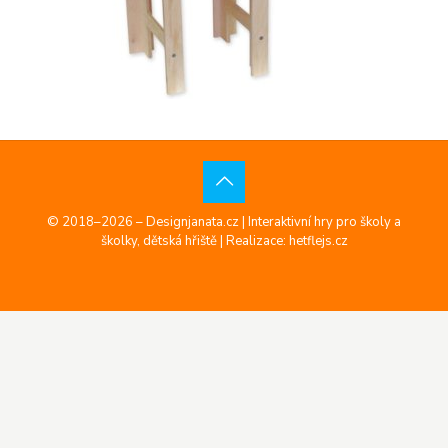
© 2018–2026 – Designjanata.cz | Interaktivní hry pro školy a
školky, dětská hřiště |
Realizace: hetflejs.cz