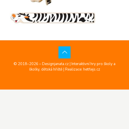
© 2018–2026 – Designjanata.cz | Interaktivní hry pro školy a
školky, dětská hřiště |
Realizace: hetflejs.cz