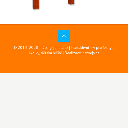
© 2018–2026 – Designjanata.cz | Interaktivní hry pro školy a
školky, dětská hřiště |
Realizace: hetflejs.cz