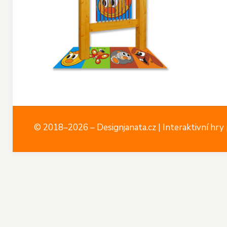
© 2018–2026 – Designjanata.cz | Interaktivní hry p