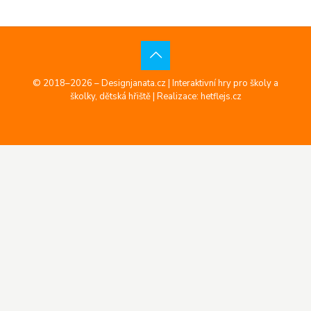
© 2018–2026 – Designjanata.cz | Interaktivní hry pro školy a
školky, dětská hřiště |
Realizace: hetflejs.cz