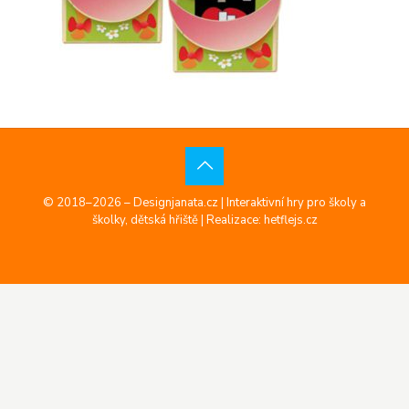
© 2018–2026 – Designjanata.cz | Interaktivní hry pro školy a
školky, dětská hřiště |
Realizace: hetflejs.cz