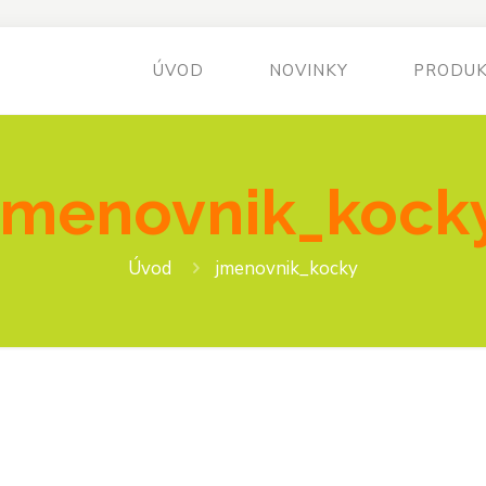
ÚVOD
NOVINKY
PRODU
jmenovnik_kock
Úvod
jmenovnik_kocky