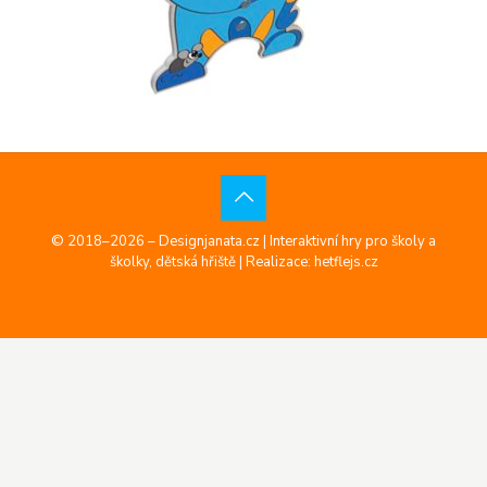
© 2018–2026 – Designjanata.cz | Interaktivní hry pro školy a
školky, dětská hřiště |
Realizace: hetflejs.cz