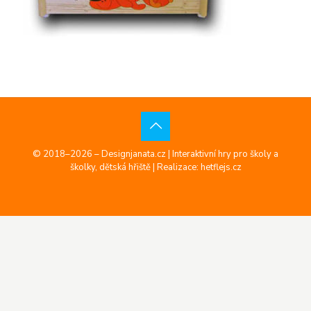
© 2018–2026 – Designjanata.cz | Interaktivní hry pro školy a
školky, dětská hřiště |
Realizace: hetflejs.cz