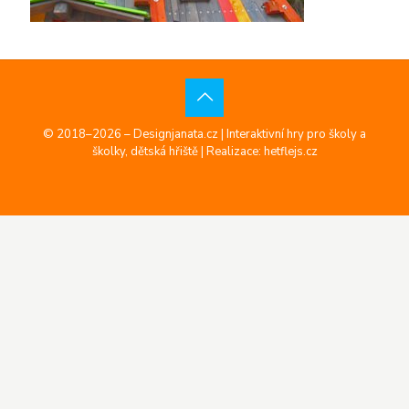
© 2018–2026 – Designjanata.cz | Interaktivní hry pro školy a
školky, dětská hřiště |
Realizace: hetflejs.cz