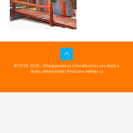
© 2018–2026 – Designjanata.cz | Interaktivní hry pro školy a
školky, dětská hřiště |
Realizace: hetflejs.cz