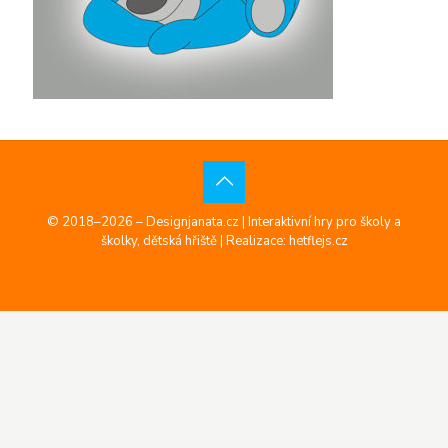
© 2018–2026 – Designjanata.cz | Interaktivní hry pro školy a
školky, dětská hřiště |
Realizace: hetflejs.cz