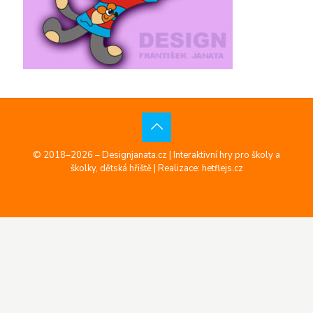
© 2018–2026 – Designjanata.cz | Interaktivní hry pro školy a
školky, dětská hřiště |
Realizace: hetflejs.cz