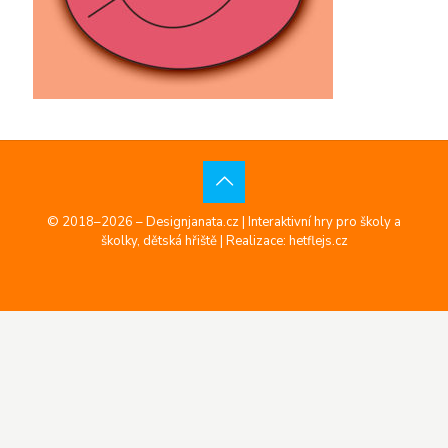
© 2018–2026 – Designjanata.cz | Interaktivní hry pro školy a
školky, dětská hřiště |
Realizace: hetflejs.cz