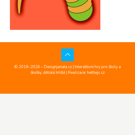
© 2018–2026 – Designjanata.cz | Interaktivní hry pro školy a
školky, dětská hřiště |
Realizace: hetflejs.cz