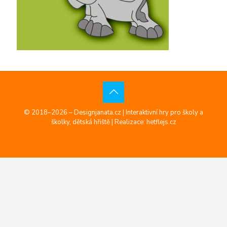
© 2018–2026 – Designjanata.cz | Interaktivní hry pro školy a
školky, dětská hřiště |
Realizace: hetflejs.cz