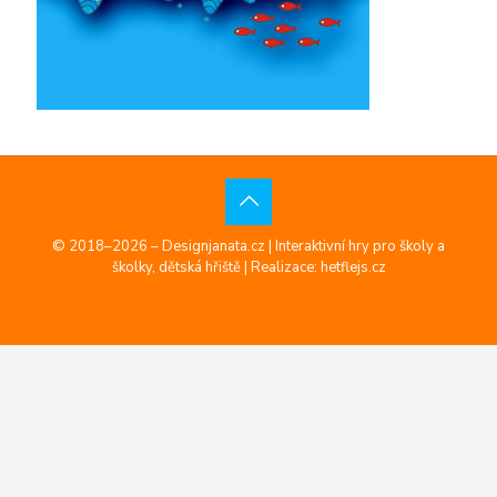
© 2018–2026 – Designjanata.cz | Interaktivní hry pro školy a
školky, dětská hřiště |
Realizace: hetflejs.cz