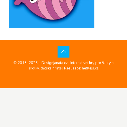
© 2018–2026 – Designjanata.cz | Interaktivní hry pro školy a
školky, dětská hřiště |
Realizace: hetflejs.cz