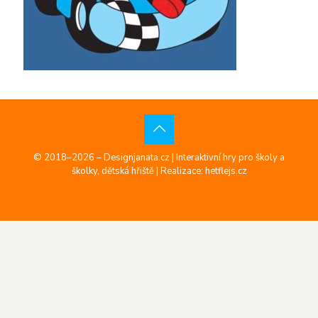
© 2018–2026 – Designjanata.cz | Interaktivní hry pro školy a
školky, dětská hřiště |
Realizace: hetflejs.cz