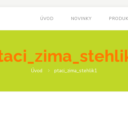
ÚVOD
NOVINKY
PRODU
taci_zima_stehli
Úvod
ptaci_zima_stehlik1