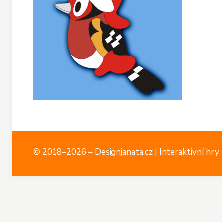
© 2018–2026 – Designjanata.cz | Interaktivní hry p