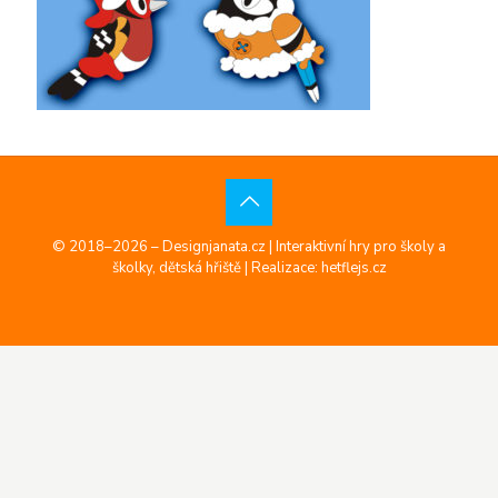
© 2018–2026 – Designjanata.cz | Interaktivní hry pro školy a
školky, dětská hřiště |
Realizace: hetflejs.cz