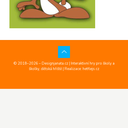
© 2018–2026 – Designjanata.cz | Interaktivní hry pro školy a
školky, dětská hřiště |
Realizace: hetflejs.cz