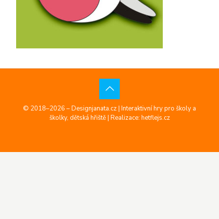
© 2018–2026 – Designjanata.cz | Interaktivní hry pro školy a
školky, dětská hřiště |
Realizace: hetflejs.cz