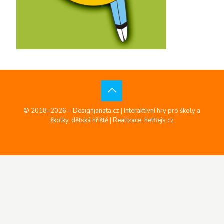
© 2018–2026 – Designjanata.cz | Interaktivní hry pro školy a
školky, dětská hřiště |
Realizace: hetflejs.cz