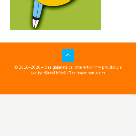
© 2018–2026 – Designjanata.cz | Interaktivní hry pro školy a
školky, dětská hřiště |
Realizace: hetflejs.cz