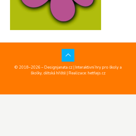
© 2018–2026 – Designjanata.cz | Interaktivní hry pro školy a
školky, dětská hřiště |
Realizace: hetflejs.cz