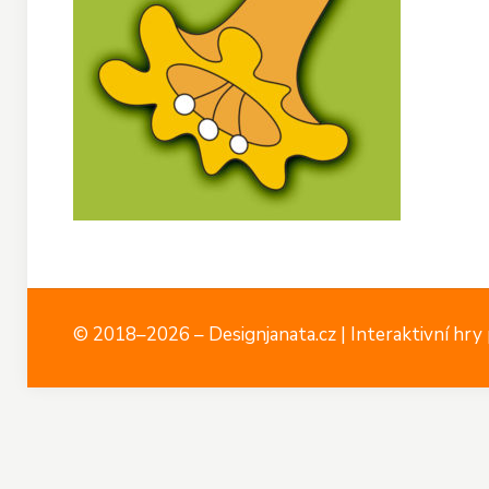
© 2018–2026 – Designjanata.cz | Interaktivní hry p