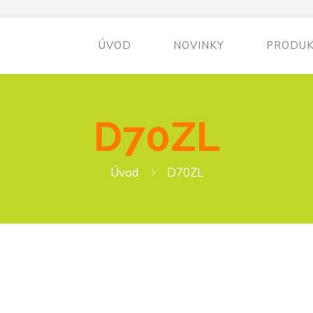
ÚVOD
NOVINKY
PRODU
D70ZL
Úvod
D70ZL