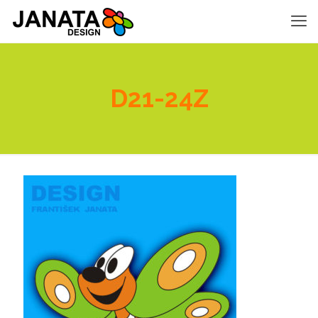
D21-24Z