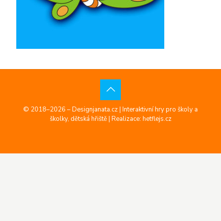
© 2018–2026 – Designjanata.cz | Interaktivní hry pro školy a
školky, dětská hřiště |
Realizace: hetflejs.cz