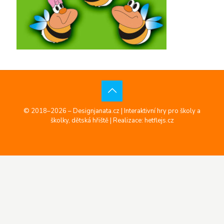
© 2018–2026 – Designjanata.cz | Interaktivní hry pro školy a
školky, dětská hřiště |
Realizace: hetflejs.cz